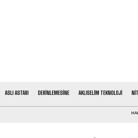
ASLI ASTARI
DERINLEMESINE
AKLISELIM TEKNOLOJI
NI
HA