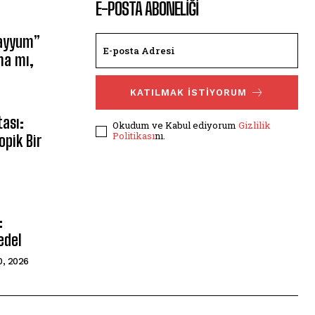
E-POSTA ABONELİĞİ
Kayyum”
ma mı,
KATILMAK İSTİYORUM
tası:
Okudum ve Kabul ediyorum
Gizlilik
Politikası
nı.
opik Bir
:
edel
0, 2026