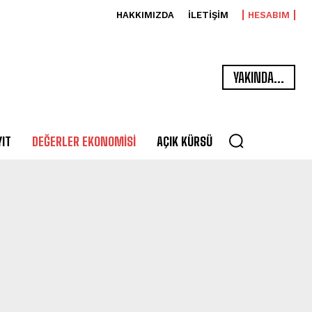
HAKKIMIZDA
İLETİŞİM
HESABIM
YAKINDA...
YIT
DEĞERLER EKONOMISI
AÇIK KÜRSÜ
GENEL