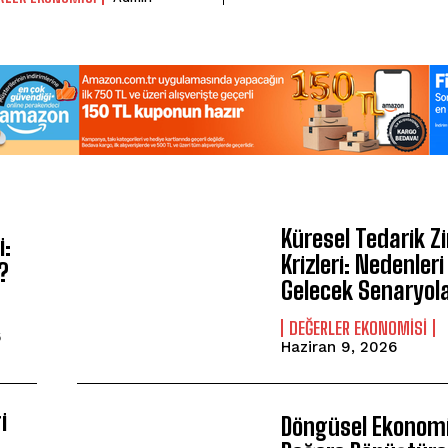
Küresel Tedarik Zi
i:
Krizleri: Nedenleri
?
Gelecek Senaryola
)
DEĞERLER EKONOMISI
6
Haziran 9, 2026
i
Döngüsel Ekonomi: