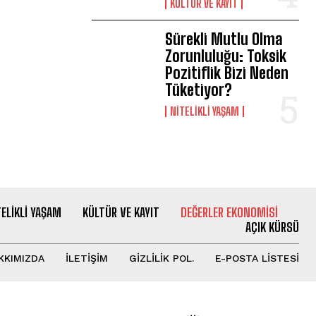
KÜLTÜR VE KAYIT
Sürekli Mutlu Olma
Zorunluluğu: Toksik
Pozitiflik Bizi Neden
Tüketiyor?
NITELIKLI YAŞAM
TELIKLI YAŞAM
KÜLTÜR VE KAYIT
DEĞERLER EKONOMISI
AÇIK KÜRSÜ
KKIMIZDA
İLETİŞİM
GİZLİLİK POL.
E-POSTA LİSTESİ