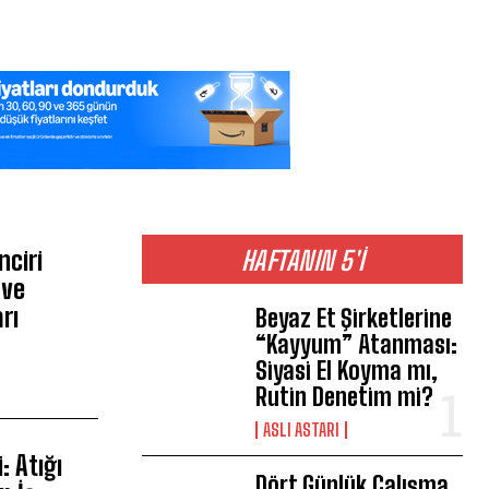
nciri
HAFTANIN 5'İ
 ve
rı
Beyaz Et Şirketlerine
“Kayyum” Atanması:
Siyasi El Koyma mı,
Rutin Denetim mi?
ASLI ASTARI
 Atığı
Dört Günlük Çalışma