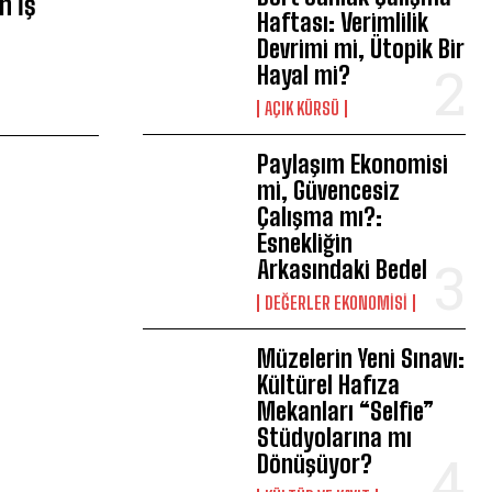
n İş
Haftası: Verimlilik
Devrimi mi, Ütopik Bir
Hayal mi?
AÇIK KÜRSÜ
Paylaşım Ekonomisi
mi, Güvencesiz
Çalışma mı?:
Esnekliğin
Arkasındaki Bedel
DEĞERLER EKONOMISI
Müzelerin Yeni Sınavı:
Kültürel Hafıza
Mekanları “Selfie”
Stüdyolarına mı
Dönüşüyor?