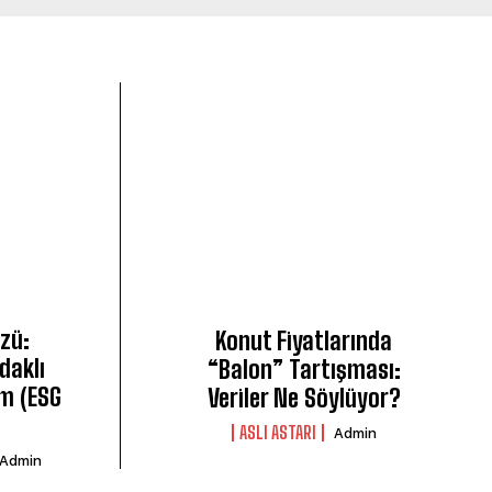
üzü:
Konut Fiyatlarında
Odaklı
“Balon” Tartışması:
ım (ESG
Veriler Ne Söylüyor?
ASLI ASTARI
Admin
Admin