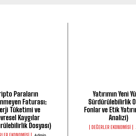
ripto Paraların
Yatırımın Yeni Y
nmeyen Faturası:
Sürdürülebilirlik 
erji Tüketimi ve
Fonlar ve Etik Yatır
vresel Kaygılar
Analizi)
rülebilirlik Dosyası)
DEĞERLER EKONOMISI
RLER EKONOMISI
Admin