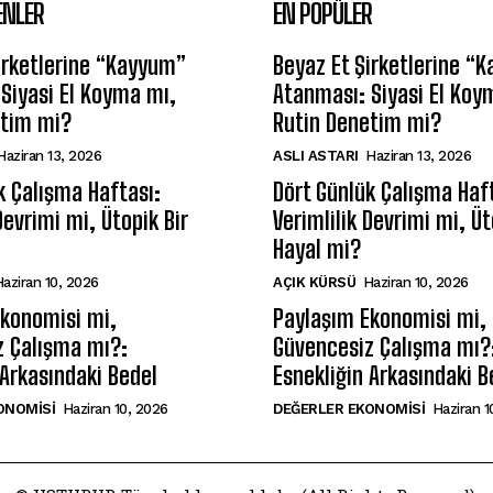
ENLER
EN POPÜLER
irketlerine “Kayyum”
Beyaz Et Şirketlerine “
Siyasi El Koyma mı,
Atanması: Siyasi El Koy
etim mi?
Rutin Denetim mi?
Haziran 13, 2026
ASLI ASTARI
Haziran 13, 2026
k Çalışma Haftası:
Dört Günlük Çalışma Haf
Devrimi mi, Ütopik Bir
Verimlilik Devrimi mi, Üt
Hayal mi?
aziran 10, 2026
AÇIK KÜRSÜ
Haziran 10, 2026
Ekonomisi mi,
Paylaşım Ekonomisi mi,
z Çalışma mı?:
Güvencesiz Çalışma mı?
 Arkasındaki Bedel
Esnekliğin Arkasındaki B
ONOMISI
Haziran 10, 2026
DEĞERLER EKONOMISI
Haziran 1