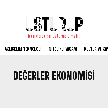
USTURUP
İçeriklerde bir Usturup olmalı!
AKLISELIM TEKNOLOJI
NITELIKLI YAŞAM
KÜLTÜR VE KA
DEĞERLER EKONOMISI
RSÜ
AKLISELIM TEKNOLOJI
ASLI ASTARI
DERINLEMESINE