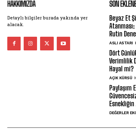
HAKKIMIZDA
SON EKLEN
Beyaz Et Ş
Detaylı bilgiler burada yakında yer
alacak.
Atanması: 
Rutin Den
ASLI ASTARI
Dört Günlü
Verimlilik 
Hayal mi?
AÇIK KÜRSÜ
H
Paylaşım 
Güvencesi
Esnekliğin
DEĞERLER EK