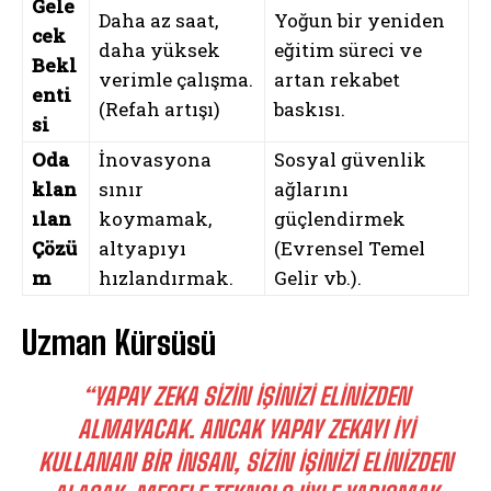
Gele
Daha az saat,
Yoğun bir yeniden
cek
daha yüksek
eğitim süreci ve
Bekl
verimle çalışma.
artan rekabet
enti
(Refah artışı)
baskısı.
si
Oda
İnovasyona
Sosyal güvenlik
klan
sınır
ağlarını
ılan
koymamak,
güçlendirmek
Çözü
altyapıyı
(Evrensel Temel
m
hızlandırmak.
Gelir vb.).
Uzman Kürsüsü
“YAPAY ZEKA SIZIN IŞINIZI ELINIZDEN
ALMAYACAK. ANCAK YAPAY ZEKAYI IYI
KULLANAN BIR INSAN, SIZIN IŞINIZI ELINIZDEN