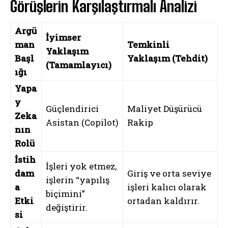
Görüşlerin Karşılaştırmalı Analizi
Argü
İyimser
man
Temkinli
Yaklaşım
Başl
Yaklaşım (Tehdit)
(Tamamlayıcı)
ığı
Yapa
y
Güçlendirici
Maliyet Düşürücü
Zeka
Asistan (Copilot)
Rakip
nın
Rolü
İstih
İşleri yok etmez,
dam
Giriş ve orta seviye
işlerin “yapılış
a
işleri kalıcı olarak
biçimini”
Etki
ortadan kaldırır.
değiştirir.
si