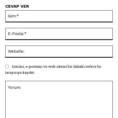
CEVAP VER
İsi
E-
Pos
Web
Ismimi, e-postamı ve web sitemi bir dahaki sefere bu
tarayıcıya kaydet.