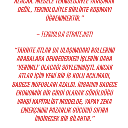
ALACAK. MESELE TEKNOLOJIYLE YARIŞMAK
DEĞIL, TEKNOLOJIYLE BIRLIKTE KOŞMAYI
ÖĞRENMEKTIR.”
– TEKNOLOJI STRATEJISTI
“TARIHTE ATLAR DA ULAŞIMDAKI ROLLERINI
ARABALARA DEVREDERKEN IŞLERIN DAHA
‘VERIMLI’ OLACAĞI SÖYLENMIŞTI. ANCAK
ATLAR IÇIN YENI BIR IŞ KOLU AÇILMADI,
SADECE NÜFUSLARI AZALDI. İNSANIN SADECE
EKONOMIK BIR GIRDI OLARAK GÖRÜLDÜĞÜ
VAHŞI KAPITALIST MODELDE, YAPAY ZEKA
EMEKÇININ PAZARLIK GÜCÜNÜ SIFIRA
INDIRECEK BIR SILAHTIR.”