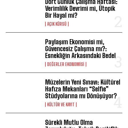
Dört Günlük Çalışma Haftası:
Verimlilik Devrimi mi, Ütopik
Bir Hayal mi?
AÇIK KÜRSÜ
Paylaşım Ekonomisi mi,
Güvencesiz Çalışma mı?:
Esnekliğin Arkasındaki Bedel
DEĞERLER EKONOMISI
Müzelerin Yeni Sınavı: Kültürel
Hafıza Mekanları “Selfie”
Stüdyolarına mı Dönüşüyor?
KÜLTÜR VE KAYIT
Sürekli Mutlu Olma