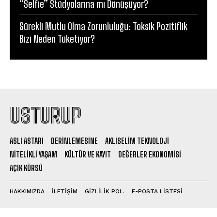
“Selfie” Stüdyolarına mı Dönüşüyor?
Sürekli Mutlu Olma Zorunluluğu: Toksik Pozitiflik
Bizi Neden Tüketiyor?
USTURUP
ASLI ASTARI
DERINLEMESINE
AKLISELIM TEKNOLOJI
NITELIKLI YAŞAM
KÜLTÜR VE KAYIT
DEĞERLER EKONOMISI
AÇIK KÜRSÜ
HAKKIMIZDA
İLETİŞİM
GİZLİLİK POL.
E-POSTA LİSTESİ