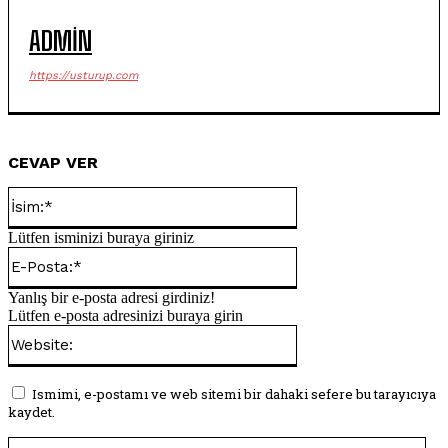
ADMIN
https://usturup.com
CEVAP VER
İsim:*
Lütfen isminizi buraya giriniz
E-
Posta:*
Yanlış bir e-posta adresi girdiniz!
Lütfen e-posta adresinizi buraya girin
Website:
Ismimi, e-postamı ve web sitemi bir dahaki sefere bu tarayıcıya
kaydet.
Yo