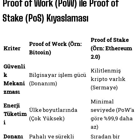
Proof of Work (PoW) ile Proof of
Stake (PoS) Kıyaslaması
Proof of Stake
Proof of Work (Örn:
Kriter
(Örn: Ethereum
Bitcoin)
2.0)
Güvenli
Kilitlenmiş
k
Bilgisayar işlem gücü
kripto varlık
Mekani
(Donanım)
(Sermaye)
zması
Minimal
Enerji
Ülke boyutlarında
seviyede (PoW’a
Tüketim
(Çok Yüksek)
göre %99,9 daha
i
az)
Donanı
Pahalı ve sürekli
Sıradan bir