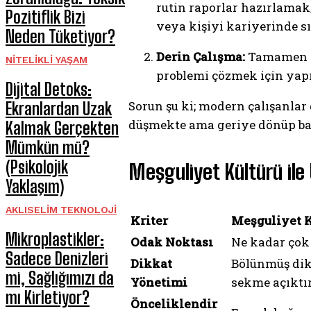
rutin raporlar hazırlamak,
Pozitiflik Bizi
veya kişiyi kariyerinde sı
Neden Tüketiyor?
Derin Çalışma:
Tamamen oda
NITELIKLI YAŞAM
problemi çözmek için yapı
Dijital Detoks:
Sorun şu ki; modern çalışanlar
Ekranlardan Uzak
düşmekte ama geriye dönüp bak
Kalmak Gerçekten
Mümkün mü?
(Psikolojik
Meşguliyet Kültürü ile
Yaklaşım)
AKLISELIM TEKNOLOJI
Kriter
Meşguliyet K
Mikroplastikler:
Odak Noktası
Ne kadar çok s
Sadece Denizleri
Dikkat
Bölünmüş dik
mi, Sağlığımızı da
Yönetimi
sekme açıktır
mı Kirletiyor?
Önceliklendir