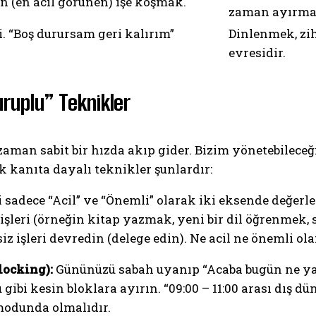
n (en acil görünen) işe koşmak.
zaman ayırma
i. “Boş durursam geri kalırım”
Dinlenmek, zih
evresidir.
uruplu” Teknikler
aman sabit bir hızda akıp gider. Bizim yönetebileceğ
k kanıta dayalı teknikler şunlardır:
i sadece “Acil” ve “Önemli” olarak iki eksende değer
şleri (örneğin kitap yazmak, yeni bir dil öğrenmek, 
z işleri devredin (delege edin). Ne acil ne önemli ol
ocking):
Gününüzü sabah uyanıp “Acaba bugün ne ya
 gibi kesin bloklara ayırın. “09:00 – 11:00 arası dış d
modunda olmalıdır.