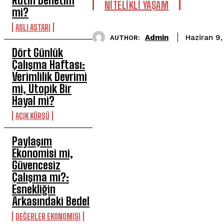
Rutin Denetim
NITELIKLI YAŞAM
mi?
ASLI ASTARI
Admin
Haziran 9
AUTHOR:
Dört Günlük
Çalışma Haftası:
Verimlilik Devrimi
mi, Ütopik Bir
Hayal mi?
AÇIK KÜRSÜ
Paylaşım
Ekonomisi mi,
Güvencesiz
Çalışma mı?:
Esnekliğin
Arkasındaki Bedel
DEĞERLER EKONOMISI