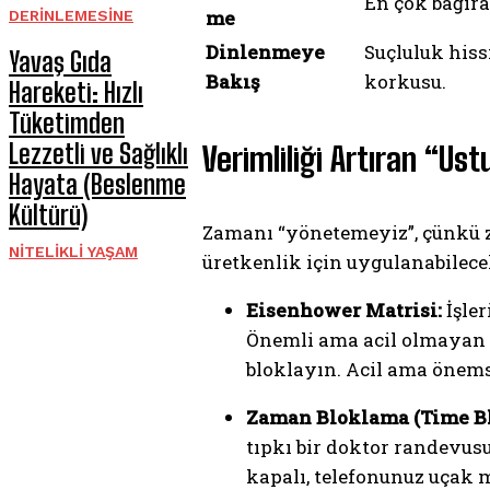
En çok bağıra
me
DERINLEMESINE
Dinlenmeye
Suçluluk hiss
Yavaş Gıda
Bakış
korkusu.
Hareketi: Hızlı
Tüketimden
Lezzetli ve Sağlıklı
Verimliliği Artıran “Ust
Hayata (Beslenme
Kültürü)
Zamanı “yönetemeyiz”, çünkü z
NITELIKLI YAŞAM
üretkenlik için uygulanabilece
Eisenhower Matrisi:
İşler
Önemli ama acil olmayan i
bloklayın. Acil ama önemsi
Zaman Bloklama (Time Bl
tıpkı bir doktor randevusu
kapalı, telefonunuz uçak 