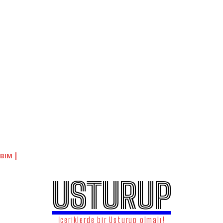
BIM
USTURUP
İçeriklerde bir Usturup olmalı!