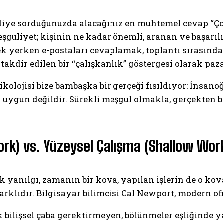
 diye sorduğunuzda alacağınız en muhtemel cevap “
uliyet; kişinin ne kadar önemli, aranan ve başarılı b
k yerken e-postaları cevaplamak, toplantı sırasında 
takdir edilen bir “çalışkanlık” göstergesi olarak pa
kolojisi bize bambaşka bir gerçeği fısıldıyor: İnsano
k uygun değildir. Sürekli meşgul olmakla, gerçekten b
rk) vs. Yüzeysel Çalışma (Shallow Wor
yanılgı, zamanın bir kova, yapılan işlerin de o kov
 farklıdır. Bilgisayar bilimcisi Cal Newport, modern of
bilişsel çaba gerektirmeyen, bölünmeler eşliğinde ya