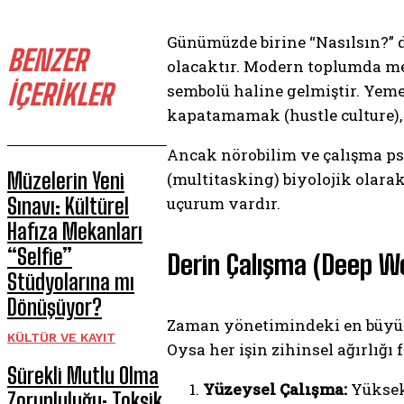
Günümüzde birine “Nasılsın?”
BENZER
olacaktır. Modern toplumda meşg
İÇERİKLER
sembolü haline gelmiştir. Yeme
kapatamamak (hustle culture), 
Ancak nörobilim ve çalışma psi
Müzelerin Yeni
(multitasking) biyolojik olara
Sınavı: Kültürel
uçurum vardır.
Hafıza Mekanları
“Selfie”
Derin Çalışma (Deep Wo
Stüdyolarına mı
Dönüşüyor?
Zaman yönetimindeki en büyük 
KÜLTÜR VE KAYIT
Oysa her işin zihinsel ağırlığı
Sürekli Mutlu Olma
Yüzeysel Çalışma:
Yüksek 
Zorunluluğu: Toksik