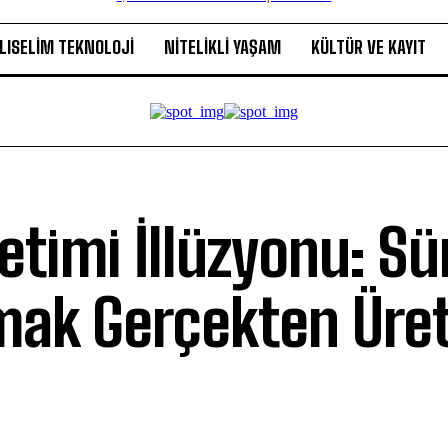
LISELIM TEKNOLOJI
NITELIKLI YAŞAM
KÜLTÜR VE KAYIT
timi İllüzyonu: Sür
ak Gerçekten Üret