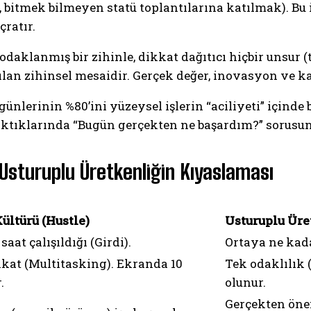
 bitmek bilmeyen statü toplantılarına katılmak). Bu i
çratır.
klanmış bir zihinle, dikkat dağıtıcı hiçbir unsur (te
lan zihinsel mesaidir. Gerçek değer, inovasyon ve ka
 günlerinin %80’ini yüzeysel işlerin “aciliyeti” içi
tıklarında “Bugün gerçekten ne başardım?” sorusun
 Usturuplu Üretkenliğin Kıyaslaması
ültürü (Hustle)
Usturuplu Üre
aat çalışıldığı (Girdi).
Ortaya ne kadar
kat (Multitasking). Ekranda 10
Tek odaklılık 
.
olunur.
Gerçekten önem