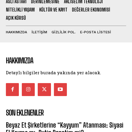
ASLI ASTARI
DERINLEMESINE
AKLISELIM TEKNOLOJI
NITELIKLI YAŞAM
KÜLTÜR VE KAYIT
DEĞERLER EKONOMISI
AÇIK KÜRSÜ
HAKKIMIZDA
İLETİŞİM
GİZLİLİK POL.
E-POSTA LİSTESİ
HAKKIMIZDA
Detaylı bilgiler burada yakında yer alacak.
SON EKLENENLER
Beyaz Et Şirketlerine “Kayyum” Atanması: Siyasi