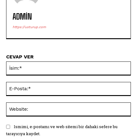
ADMIN
https://usturup.com
CEVAP VER
İsi
E-
Pos
Web
Ismimi, e-postamı ve web sitemi bir dahaki sefere bu
tarayıcıya kaydet.