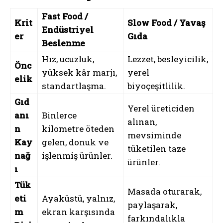
Fast Food /
Krit
Slow Food / Yavaş
Endüstriyel
er
Gıda
Beslenme
Hız, ucuzluk,
Lezzet, besleyicilik,
Önc
yüksek kâr marjı,
yerel
elik
standartlaşma.
biyoçeşitlilik.
Gıd
Yerel üreticiden
anı
Binlerce
alınan,
n
kilometre öteden
mevsiminde
Kay
gelen, donuk ve
tüketilen taze
nağ
işlenmiş ürünler.
ürünler.
ı
Tük
Masada oturarak,
eti
Ayaküstü, yalnız,
paylaşarak,
m
ekran karşısında
farkındalıkla