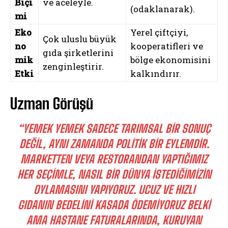
Biçi
ve aceleyle.
(odaklanarak).
mi
Eko
Yerel çiftçiyi,
Çok uluslu büyük
no
kooperatifleri ve
gıda şirketlerini
mik
bölge ekonomisini
zenginleştirir.
Etki
kalkındırır.
Uzman Görüşü
“YEMEK YEMEK SADECE TARIMSAL BIR SONUÇ
DEĞIL, AYNI ZAMANDA POLITIK BIR EYLEMDIR.
MARKETTEN VEYA RESTORANDAN YAPTIĞIMIZ
HER SEÇIMLE, NASIL BIR DÜNYA ISTEDIĞIMIZIN
OYLAMASINI YAPIYORUZ. UCUZ VE HIZLI
GIDANIN BEDELINI KASADA ÖDEMIYORUZ BELKI
AMA HASTANE FATURALARINDA, KURUYAN