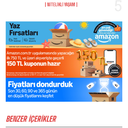
NITELIKLI YAŞAM
BENZER İÇERİKLER