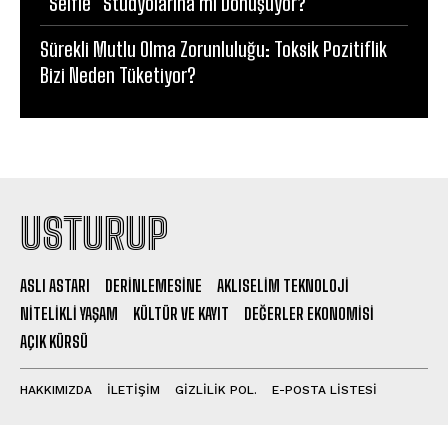
“Selfie” Stüdyolarına mı Dönüşüyor?
Sürekli Mutlu Olma Zorunluluğu: Toksik Pozitiflik
Bizi Neden Tüketiyor?
USTURUP
ASLI ASTARI
DERINLEMESINE
AKLISELIM TEKNOLOJI
NITELIKLI YAŞAM
KÜLTÜR VE KAYIT
DEĞERLER EKONOMISI
AÇIK KÜRSÜ
HAKKIMIZDA
İLETİŞİM
GİZLİLİK POL.
E-POSTA LİSTESİ