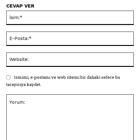
CEVAP VER
İsi
E-
Pos
Web
Ismimi, e-postamı ve web sitemi bir dahaki sefere bu
tarayıcıya kaydet.