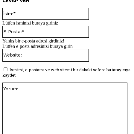
CEVAP VER
İsim:*
Lütfen isminizi buraya giriniz
E-
Posta:*
Yanlış bir e-posta adresi girdiniz!
Lütfen e-posta adresinizi buraya girin
Website:
Ismimi, e-postamı ve web sitemi bir dahaki sefere bu tarayıcıya
kaydet.
Yo