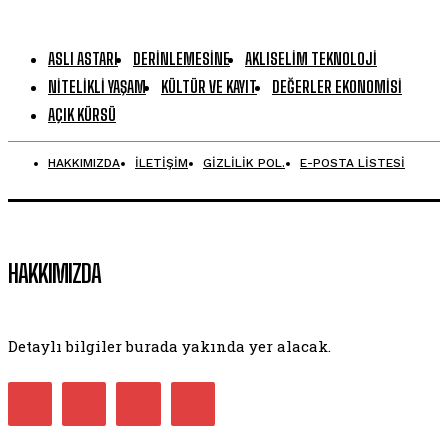
ASLI ASTARI
DERINLEMESINE
AKLISELIM TEKNOLOJI
NITELIKLI YAŞAM
KÜLTÜR VE KAYIT
DEĞERLER EKONOMISI
AÇIK KÜRSÜ
HAKKIMIZDA
İLETİŞİM
GİZLİLİK POL.
E-POSTA LİSTESİ
HAKKIMIZDA
Detaylı bilgiler burada yakında yer alacak.