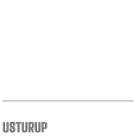
Ütopik Bir Hayal mi?
Paylaşım Ekonomisi mi, Güvencesiz Çalışma mı?:
Esnekliğin Arkasındaki Bedel
Müzelerin Yeni Sınavı: Kültürel Hafıza Mekanları
“Selfie” Stüdyolarına mı Dönüşüyor?
Sürekli Mutlu Olma Zorunluluğu: Toksik Pozitiflik Bizi
Neden Tüketiyor?
USTURUP