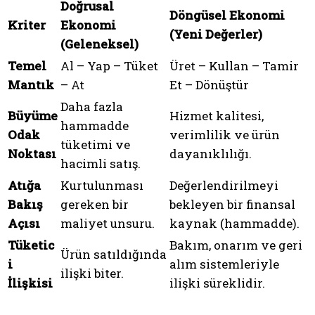
Doğrusal
Döngüsel Ekonomi
Kriter
Ekonomi
(Yeni Değerler)
(Geleneksel)
Temel
Al – Yap – Tüket
Üret – Kullan – Tamir
Mantık
– At
Et – Dönüştür
Daha fazla
Büyüme
Hizmet kalitesi,
hammadde
Odak
verimlilik ve ürün
tüketimi ve
Noktası
dayanıklılığı.
hacimli satış.
Atığa
Kurtulunması
Değerlendirilmeyi
Bakış
gereken bir
bekleyen bir finansal
Açısı
maliyet unsuru.
kaynak (hammadde).
Tüketic
Bakım, onarım ve geri
Ürün satıldığında
i
alım sistemleriyle
ilişki biter.
İlişkisi
ilişki süreklidir.