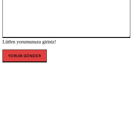
Lütfen yorumunuzu giriniz!
POPÜLER İÇERİKLER
Beyaz Et Şirketlerine “Kayyum” Atanması: Siyasi El
Koyma mı, Rutin Denetim mi?
Dört Günlük Çalışma Haftası: Verimlilik Devrimi mi,