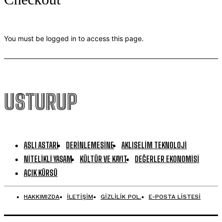
You must be logged in to access this page.
USTURUP
ASLI ASTARI
DERINLEMESINE
AKLISELIM TEKNOLOJI
NITELIKLI YAŞAM
KÜLTÜR VE KAYIT
DEĞERLER EKONOMISI
AÇIK KÜRSÜ
HAKKIMIZDA
İLETİŞİM
GİZLİLİK POL.
E-POSTA LİSTESİ