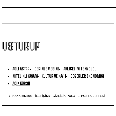
USTURUP
ASLI ASTARI
DERINLEMESINE
AKLISELIM TEKNOLOJI
NITELIKLI YAŞAM
KÜLTÜR VE KAYIT
DEĞERLER EKONOMISI
AÇIK KÜRSÜ
HAKKIMIZDA
İLETİŞİM
GİZLİLİK POL.
E-POSTA LİSTESİ