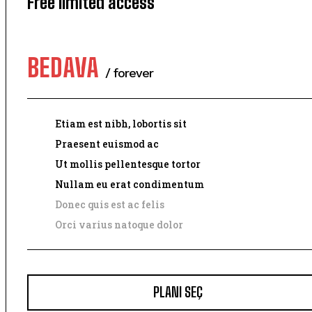
Free limited access
BEDAVA
/ forever
Etiam est nibh, lobortis sit
Praesent euismod ac
Ut mollis pellentesque tortor
Nullam eu erat condimentum
Donec quis est ac felis
Orci varius natoque dolor
PLANI SEÇ