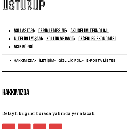
USTURUP
ASLI ASTARI
DERINLEMESINE
AKLISELIM TEKNOLOJI
NITELIKLI YAŞAM
KÜLTÜR VE KAYIT
DEĞERLER EKONOMISI
AÇIK KÜRSÜ
HAKKIMIZDA
İLETİŞİM
GİZLİLİK POL.
E-POSTA LİSTESİ
HAKKIMIZDA
Detaylı bilgiler burada yakında yer alacak.