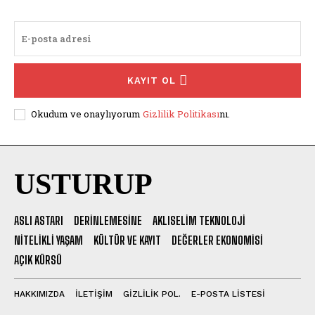
KAYIT OL
Okudum ve onaylıyorum
Gizlilik Politikası
nı.
USTURUP
ASLI ASTARI
DERINLEMESINE
AKLISELIM TEKNOLOJI
NITELIKLI YAŞAM
KÜLTÜR VE KAYIT
DEĞERLER EKONOMISI
AÇIK KÜRSÜ
HAKKIMIZDA
İLETİŞİM
GİZLİLİK POL.
E-POSTA LİSTESİ